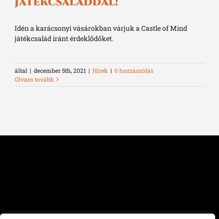
játékcsaláddal!
Idén a karácsonyi vásárokban várjuk a Castle of Mind
játékcsalád iránt érdeklődőket.
által
|
december 5th, 2021
|
Hírek
|
0 hozzászólás
Olvass tovább