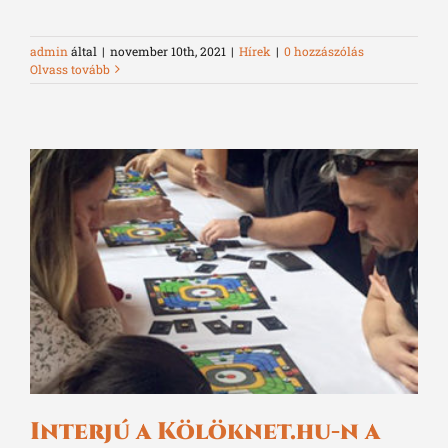
admin
által
|
november 10th, 2021
|
Hírek
|
0 hozzászólás
Olvass tovább
Interjú a Kölöknet.hu-n a