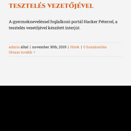
tesztelés vezetőjével
A gyermekneveléssel foglalkozó portál Hacker Péterrel, a
tesztelés vezetőjével készített interjút.
admin
által
|
november 30th, 2019
|
Hírek
|
0 hozzászólás
Olvass tovább